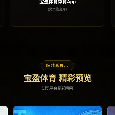
宝盈体育体育App
{文案信息库}
精彩展示
宝盈体育 精彩预览
浏览平台精彩瞬间