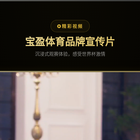
精彩视频
宝盈体育品牌宣传片
沉浸式观赛体验，感受世界杯激情