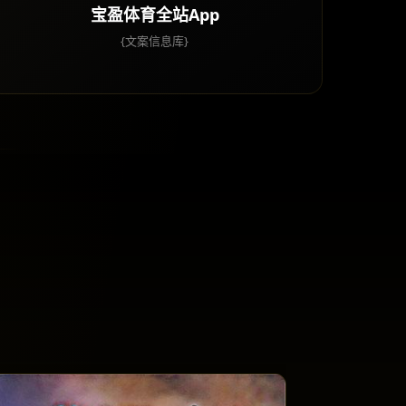
宝盈体育全站App
{文案信息库}