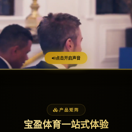
点击开启声音
产品矩阵
宝盈体育一站式体验